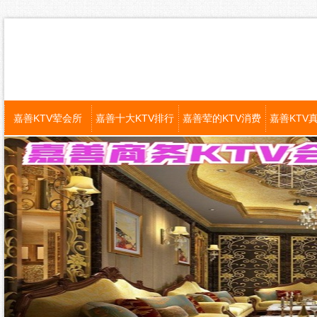
嘉善KTV荤会所
嘉善十大KTV排行
嘉善荤的KTV消费
嘉善KTV