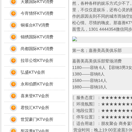
天籁国际KTV消费
然，各种各样的娱乐方式少不了。
里，不仅仅是娱乐，还有心灵的
今宵情怀KTV消费
作的原因去到不同的城市而抽空
松心情。尽情的嗨皮。那嘉善KT
铜雀台KTV消费
面雪儿，1301 4444354微
锦绣国际KTV消费
尚都国际KTV消费
第一名；嘉善美高美俱乐部
拉菲公馆KTV会所
嘉善美高美俱乐部荤场消费
1180——容纳 6人 【容纳3男3
弘盛KTV会所
1380——容纳8人
1580——容纳14人
永和伯爵KTV会所
1880——容纳18人
喜来登KTV会所
〖服务态度〗：★★★★★★★★
〖环境氛围〗：★★★★★★★★
君悦汇KTV会所
〖地段位置〗：★★★★★★★★
〖停车位置〗：★★★★★★★★
世贸豪门KTV会所
〖适合用途〗：朋友聚会 商务宴
营业时间：晚上19:00至凌晨3:0
梨花秀KTV会所