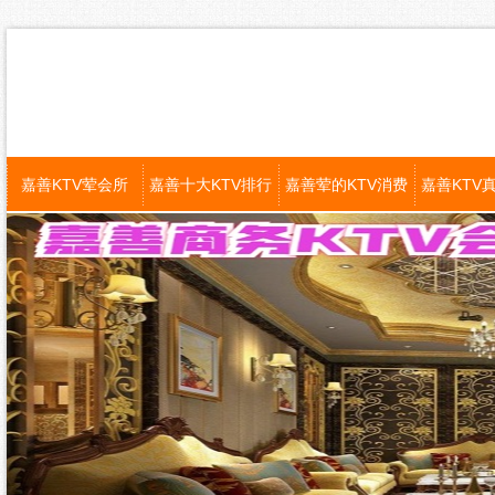
嘉善KTV荤会所
嘉善十大KTV排行
嘉善荤的KTV消费
嘉善KTV