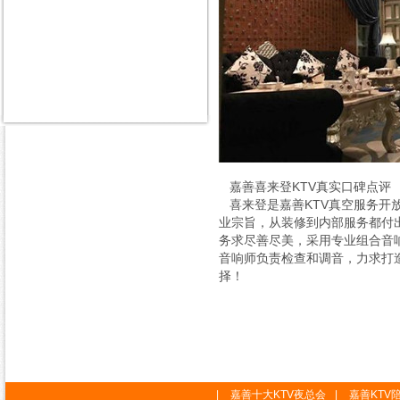
嘉善喜来登KTV真实口碑点评
喜来登是嘉善KTV真空服务开
业宗旨，从装修到内部服务都付
务求尽善尽美，采用专业组合音
音响师负责检查和调音，力求打造
择！
|
嘉善十大KTV夜总会
|
嘉善KTV