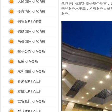
天籁国际KTV消费
题包房让你绝对享受整个地方，
来登服务水平高，所有服务人员
今宵情怀KTV消费
服务。
铜雀台KTV消费
锦绣国际KTV消费
尚都国际KTV消费
拉菲公馆KTV会所
弘盛KTV会所
永和伯爵KTV会所
喜来登KTV会所
君悦汇KTV会所
世贸豪门KTV会所
梨花秀KTV会所